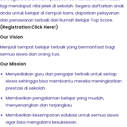
il Terbang
lagi mendapat nilai jelek di sekolah. Segera daftarkan anak
anda untuk belajar di tempat kami, dapatkan pelayanan
a Nobel
dan penawaran terbaik dari Rumah Belajar Top Score.
 Operasi
(Registration:Click Here!)
Our Vision
ara Membuat Anak
kan PR?
Menjadi tempat belajar terbaik yang bermanfaat bagi
semua siswa dan orang tua.
 Efektif dan Efisien
Our Mission
 Anda dari Pergaulan
Menyediakan guru dan pengajar terbaik untuk setiap
siswa sehingga bisa membantu mereka meningkatkan
prestasi di sekolah.
nfaat vs Reward
Memberikan pengalaman belajar yang mudah,
menyenangkan dan terjangkau.
si: “Berapa Beratnya?”
Memberikan kesempatan edukasi untuk semua siswa
agar bisa mengalami kesuksesan.
Menggunakan Gadget