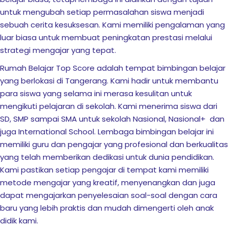
untuk mengubah setiap permasalahan siswa menjadi
sebuah cerita kesuksesan. Kami memiliki pengalaman yang
luar biasa untuk membuat peningkatan prestasi melalui
k Usia 2-7 Tahun
strategi mengajar yang tepat.
Rumah Belajar Top Score adalah tempat bimbingan belajar
or Elementary
yang berlokasi di Tangerang. Kami hadir untuk membantu
para siswa yang selama ini merasa kesulitan untuk
mengikuti pelajaran di sekolah. Kami menerima siswa dari
SD, SMP sampai SMA untuk sekolah Nasional, Nasional+ dan
juga International School. Lembaga bimbingan belajar ini
Serpong )
memiliki guru dan pengajar yang profesional dan berkualitas
yang telah memberikan dedikasi untuk dunia pendidikan.
ci
Kami pastikan setiap pengajar di tempat kami memiliki
metode mengajar yang kreatif, menyenangkan dan juga
ng
dapat mengajarkan penyelesaian soal-soal dengan cara
baru yang lebih praktis dan mudah dimengerti oleh anak
didik kami.
if