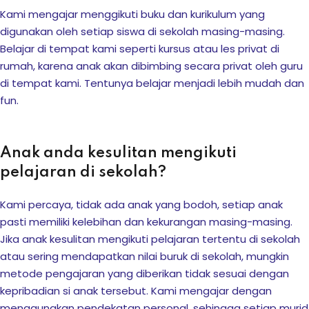
Kami mengajar menggikuti buku dan kurikulum yang
akapan motorik dan
digunakan oleh setiap siswa di sekolah masing-masing.
Belajar di tempat kami seperti kursus atau les privat di
rumah, karena anak akan dibimbing secara privat oleh guru
di tempat kami. Tentunya belajar menjadi lebih mudah dan
una Edukasi
fun.
 Bersama Dunia Satwa
Anak anda kesulitan mengikuti
tivitas Siswa
pelajaran di sekolah?
i, dan Kolaborasi
Kami percaya, tidak ada anak yang bodoh, setiap anak
pasti memiliki kelebihan dan kekurangan masing-masing.
demik Top Score
Jika anak kesulitan mengikuti pelajaran tertentu di sekolah
iapan Ujian
atau sering mendapatkan nilai buruk di sekolah, mungkin
metode pengajaran yang diberikan tidak sesuai dengan
kepribadian si anak tersebut. Kami mengajar dengan
raan Strategis
menggunakan pendekatan personal, sehingga setiap murid