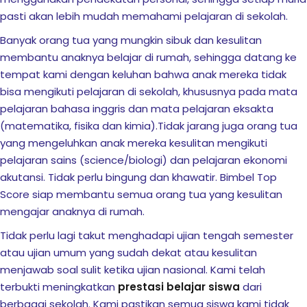
onsorship
pasti akan lebih mudah memahami pelajaran di sekolah.
Banyak orang tua yang mungkin sibuk dan kesulitan
membantu anaknya belajar di rumah, sehingga datang ke
velopment
tempat kami dengan keluhan bahwa anak mereka tidak
bisa mengikuti pelajaran di sekolah, khususnya pada mata
aining
pelajaran bahasa inggris dan mata pelajaran eksakta
(matematika, fisika dan kimia).Tidak jarang juga orang tua
Outbond
yang mengeluhkan anak mereka kesulitan mengikuti
ination
pelajaran sains (science/biologi) dan pelajaran ekonomi
akutansi. Tidak perlu bingung dan khawatir. Bimbel Top
Score siap membantu semua orang tua yang kesulitan
mengajar anaknya di rumah.
at Bimbel yang Tepat
Tidak perlu lagi takut menghadapi ujian tengah semester
matika Begitu Sulit?
atau ujian umum yang sudah dekat atau kesulitan
menjawab soal sulit ketika ujian nasional. Kami telah
ih Universitas?
terbukti meningkatkan
prestasi belajar siswa
dari
berbagai sekolah. Kami pastikan semua siswa kami tidak