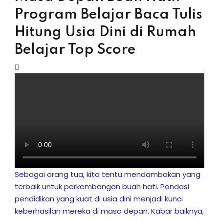
Program Belajar Baca Tulis
Hitung Usia Dini di Rumah
k Usia 2-7 Tahun
Belajar Top Score
or Elementary
Serpong )
ci
Sebagai orang tua, kita tentu mendambakan yang
ng
terbaik untuk perkembangan buah hati. Pondasi
pendidikan yang kuat di usia dini menjadi kunci
keberhasilan mereka di masa depan. Kabar baiknya,
if