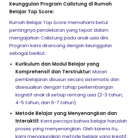
il Terbang
Keunggulan Program Calistung di Rumah
Belajar Top Score:
a Nobel
Rumah Belajar Top Score memahami betul
 Operasi
pentingnya pendekatan yang tepat dalam
mengajarkan Calistung pada anak usia dini.
ara Membuat Anak
Program kami dirancang dengan keunggulan
kan PR?
sebagai berikut:
 Efektif dan Efisien
Kurikulum dan Modul Belajar yang
Komprehensif dan Terstruktur:
Materi
 Anda dari Pergaulan
pembelajaran disusun secara sistematis dan
disesuaikan dengan tahap perkembangan
kognitif anak di setiap rentang usia (2-3 tahun,
nfaat vs Reward
4-5 tahun, dan 6-7 tahun).
Metode Belajar yang Menyenangkan dan
si: “Berapa Beratnya?”
Interaktif:
Kami percaya bahwa belajar haruslah
proses yang menyenangkan. Oleh karena itu,
Menggunakan Gadget
kami menggunakan metode belajar yang kreatif,