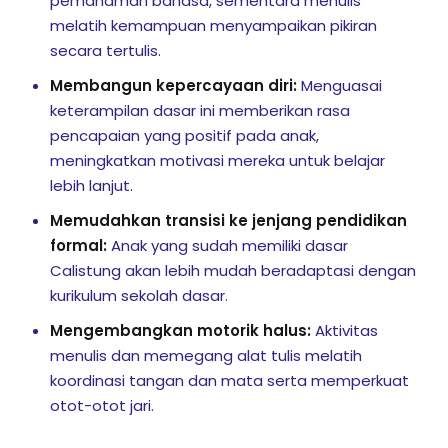
pemahaman bahasa, sementara menulis
onsorship
melatih kemampuan menyampaikan pikiran
secara tertulis.
Membangun kepercayaan diri:
Menguasai
velopment
keterampilan dasar ini memberikan rasa
pencapaian yang positif pada anak,
aining
meningkatkan motivasi mereka untuk belajar
lebih lanjut.
Outbond
Memudahkan transisi ke jenjang pendidikan
ination
formal:
Anak yang sudah memiliki dasar
Calistung akan lebih mudah beradaptasi dengan
kurikulum sekolah dasar.
at Bimbel yang Tepat
Mengembangkan motorik halus:
Aktivitas
menulis dan memegang alat tulis melatih
matika Begitu Sulit?
koordinasi tangan dan mata serta memperkuat
otot-otot jari.
ih Universitas?