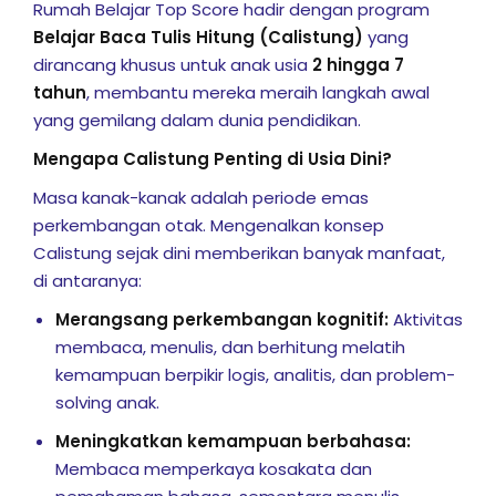
Rumah Belajar Top Score hadir dengan program
akapan motorik dan
Belajar Baca Tulis Hitung (Calistung)
yang
dirancang khusus untuk anak usia
2 hingga 7
tahun
, membantu mereka meraih langkah awal
yang gemilang dalam dunia pendidikan.
una Edukasi
Mengapa Calistung Penting di Usia Dini?
 Bersama Dunia Satwa
Masa kanak-kanak adalah periode emas
perkembangan otak. Mengenalkan konsep
Calistung sejak dini memberikan banyak manfaat,
tivitas Siswa
di antaranya:
i, dan Kolaborasi
Merangsang perkembangan kognitif:
Aktivitas
membaca, menulis, dan berhitung melatih
demik Top Score
kemampuan berpikir logis, analitis, dan problem-
iapan Ujian
solving anak.
Meningkatkan kemampuan berbahasa:
Membaca memperkaya kosakata dan
raan Strategis