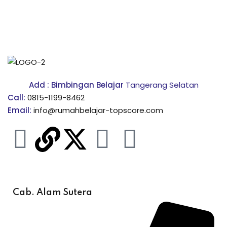
onsorship
velopment
aining
Add : Bimbingan Belajar
Tangerang Selatan
Outbond
Call:
0815-1199-8462
Email:
info@rumahbelajar-topscore.com
ination
at Bimbel yang Tepat
matika Begitu Sulit?
Cab. Alam Sutera
ih Universitas?