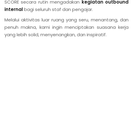
SCORE secara rutin mengadakan
kegiatan outbound
internal
bagi seluruh staf dan pengajar.
Melalui aktivitas luar ruang yang seru, menantang, dan
penuh makna, kami ingin menciptakan suasana kerja
k Usia 2-7 Tahun
yang lebih solid, menyenangkan, dan inspiratif.
or Elementary
Serpong )
ci
ng
if