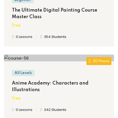
akapan motorik dan
The Ultimate Digital Painting Course
Master Class
Free
una Edukasi
0 Lessons
354 Students
 Bersama Dunia Satwa
tivitas Siswa
20 Hours
i, dan Kolaborasi
All Levels
Anime Academy: Characters and
demik Top Score
Illustrations
iapan Ujian
Free
0 Lessons
342 Students
raan Strategis