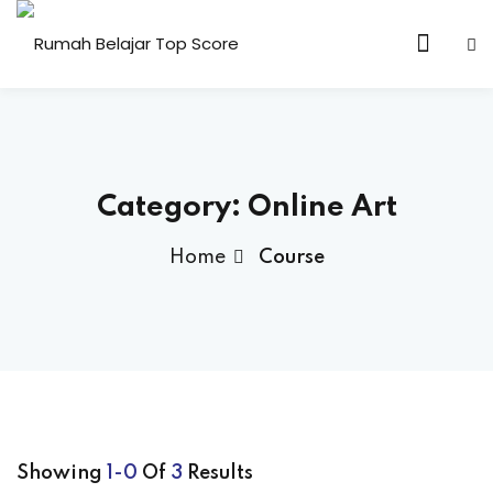
Skip
to
content
n & Core Values
Category:
Online Art
Home
Course
Showing
1-0
Of
3
Results