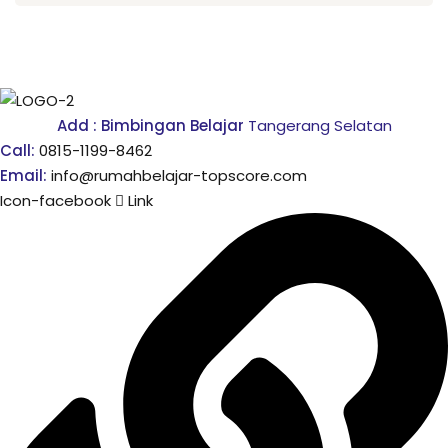
onsorship
velopment
Add : Bimbingan Belajar
Tangerang Selatan
aining
Call:
0815-1199-8462
Email:
info@rumahbelajar-topscore.com
Outbond
Icon-facebook
Link
ination
at Bimbel yang Tepat
matika Begitu Sulit?
ih Universitas?