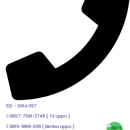
021 – 5914 057
0857-7591-2749 ( TS Lippo )
0815-9819-039 ( Bimba Lippo )