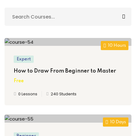
k Usia 2-7 Tahun
or Elementary
10 Hours
Expert
How to Draw From Beginner to Master
Free
Serpong )
0 Lessons
240 Students
ci
ng
10 Days
if
Beginner