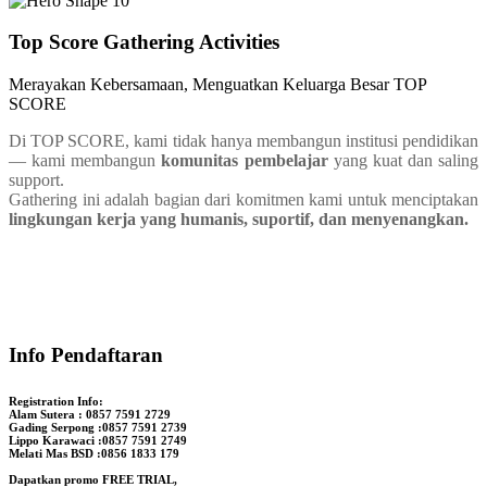
Top Score
Gathering
Activities
Merayakan Kebersamaan, Menguatkan Keluarga Besar TOP
SCORE
Di TOP SCORE, kami tidak hanya membangun institusi pendidikan
— kami membangun
komunitas pembelajar
yang kuat dan saling
support.
Gathering ini adalah bagian dari komitmen kami untuk menciptakan
lingkungan kerja yang humanis, suportif, dan menyenangkan.
Info Pendaftaran
Registration Info:
Alam Sutera : 0857 7591 2729
Gading Serpong :0857 7591 2739
Lippo Karawaci :0857 7591 2749
Melati Mas BSD :0856 1833 179
Dapatkan promo FREE TRIAL,