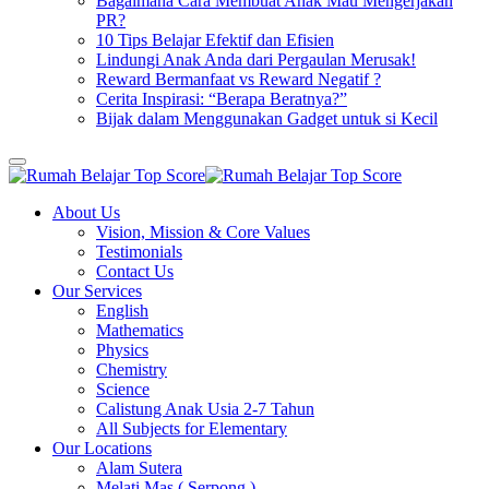
Bagaimana Cara Membuat Anak Mau Mengerjakan
PR?
10 Tips Belajar Efektif dan Efisien
Lindungi Anak Anda dari Pergaulan Merusak!
Reward Bermanfaat vs Reward Negatif ?
Cerita Inspirasi: “Berapa Beratnya?”
Bijak dalam Menggunakan Gadget untuk si Kecil
About Us
Vision, Mission & Core Values
Testimonials
Contact Us
Our Services
English
Mathematics
Physics
Chemistry
Science
Calistung Anak Usia 2-7 Tahun
All Subjects for Elementary
Our Locations
Alam Sutera
Melati Mas ( Serpong )