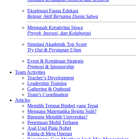
Eksplorasi Fauna Edukasi
Belajar Aktif Bersama Dunia Satwa
Mengasah Kreativitas Siswa
Proyek, Inovasi, dan Kolaborasi
Simulasi Akademik Top Score
Try Out & Persiapan Ujian
Event & Kemitraan Strategis
Promosi & Sponsorship
Team Activities
Teacher’s Development
Leadership Training
Gathering & Outbond
Team’s Coordination
Articles
Memilih Tempat Bimbel yang Tepat
Mengapa Matematika Begitu Sulit?
Bingung Memilih Universitas?
Penemuan Mobil Terbang
Asal Usul Piala Nobel
Kimia di Meja Operasi