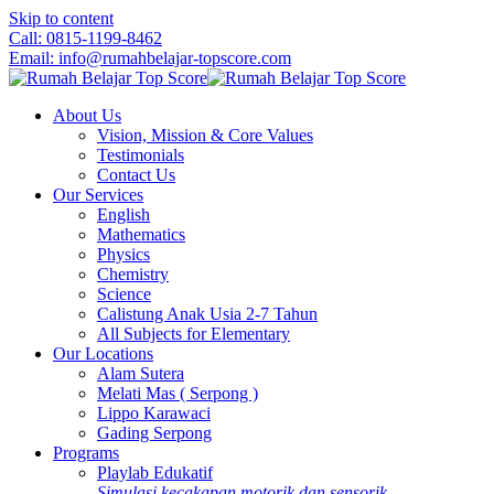
Skip to content
Call: 0815-1199-8462
Email: info@rumahbelajar-topscore.com
About Us
Vision, Mission & Core Values
Testimonials
Contact Us
Our Services
English
Mathematics
Physics
Chemistry
Science
Calistung Anak Usia 2-7 Tahun
All Subjects for Elementary
Our Locations
Alam Sutera
Melati Mas ( Serpong )
Lippo Karawaci
Gading Serpong
Programs
Playlab Edukatif
Simulasi kecakapan motorik dan sensorik