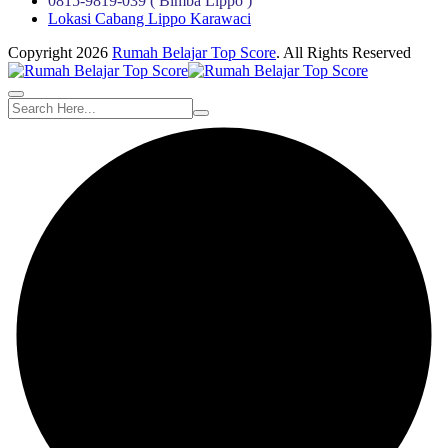
0815-9819-039 ( Bimba Lippo )
Lokasi Cabang Lippo Karawaci
Copyright 2026
Rumah Belajar Top Score
. All Rights Reserved