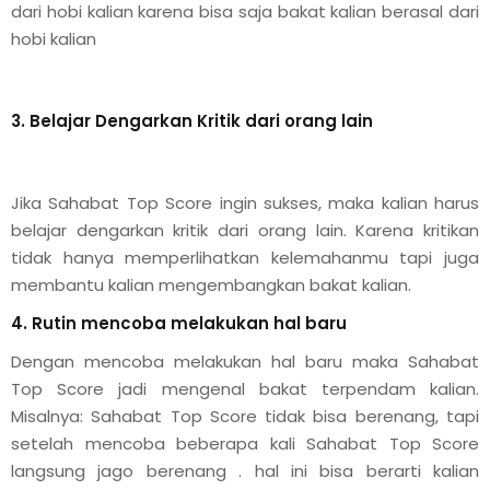
dari hobi kalian karena bisa saja bakat kalian berasal dari
onsorship
hobi kalian
velopment
3. Belajar Dengarkan Kritik dari orang lain
aining
Jika Sahabat Top Score ingin sukses, maka kalian harus
Outbond
belajar dengarkan kritik dari orang lain. Karena kritikan
ination
tidak hanya memperlihatkan kelemahanmu tapi juga
membantu kalian mengembangkan bakat kalian.
4. Rutin mencoba melakukan hal baru
at Bimbel yang Tepat
Dengan mencoba melakukan hal baru maka Sahabat
Top Score jadi mengenal bakat terpendam kalian.
matika Begitu Sulit?
Misalnya: Sahabat Top Score tidak bisa berenang, tapi
setelah mencoba beberapa kali Sahabat Top Score
ih Universitas?
langsung jago berenang . hal ini bisa berarti kalian