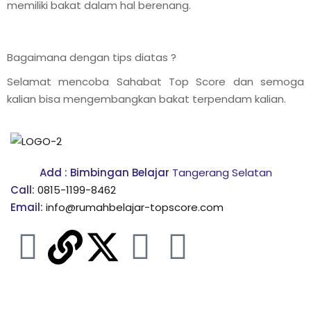
il Terbang
memiliki bakat dalam hal berenang.
a Nobel
Bagaimana dengan tips diatas ?
 Operasi
Selamat mencoba Sahabat Top Score dan semoga
ara Membuat Anak
kalian bisa mengembangkan bakat terpendam kalian.
kan PR?
 Efektif dan Efisien
Add : Bimbingan Belajar
Tangerang Selatan
 Anda dari Pergaulan
Call:
0815-1199-8462
Email:
info@rumahbelajar-topscore.com
nfaat vs Reward
si: “Berapa Beratnya?”
Menggunakan Gadget