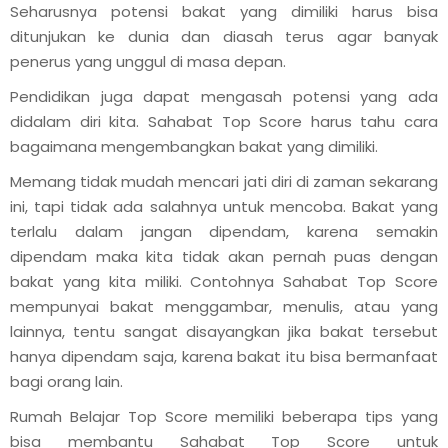
Seharusnya potensi bakat yang dimiliki harus bisa
ditunjukan ke dunia dan diasah terus agar banyak
penerus yang unggul di masa depan.
k Usia 2-7 Tahun
Pendidikan juga dapat mengasah potensi yang ada
didalam diri kita. Sahabat Top Score harus tahu cara
or Elementary
bagaimana mengembangkan bakat yang dimiliki.
Memang tidak mudah mencari jati diri di zaman sekarang
ini, tapi tidak ada salahnya untuk mencoba. Bakat yang
terlalu dalam jangan dipendam, karena semakin
dipendam maka kita tidak akan pernah puas dengan
Serpong )
bakat yang kita miliki. Contohnya Sahabat Top Score
mempunyai bakat menggambar, menulis, atau yang
ci
lainnya, tentu sangat disayangkan jika bakat tersebut
hanya dipendam saja, karena bakat itu bisa bermanfaat
ng
bagi orang lain.
Rumah Belajar Top Score memiliki beberapa tips yang
bisa membantu Sahabat Top Score untuk
if