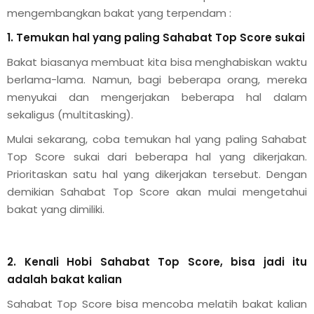
mengembangkan bakat yang terpendam :
akapan motorik dan
1. Temukan hal yang paling Sahabat Top Score sukai
Bakat biasanya membuat kita bisa menghabiskan waktu
berlama-lama. Namun, bagi beberapa orang, mereka
una Edukasi
menyukai dan mengerjakan beberapa hal dalam
 Bersama Dunia Satwa
sekaligus (multitasking).
Mulai sekarang, coba temukan hal yang paling Sahabat
Top Score sukai dari beberapa hal yang dikerjakan.
tivitas Siswa
Prioritaskan satu hal yang dikerjakan tersebut. Dengan
i, dan Kolaborasi
demikian Sahabat Top Score akan mulai mengetahui
bakat yang dimiliki.
demik Top Score
iapan Ujian
2. Kenali Hobi Sahabat Top Score, bisa jadi itu
adalah bakat kalian
raan Strategis
Sahabat Top Score bisa mencoba melatih bakat kalian