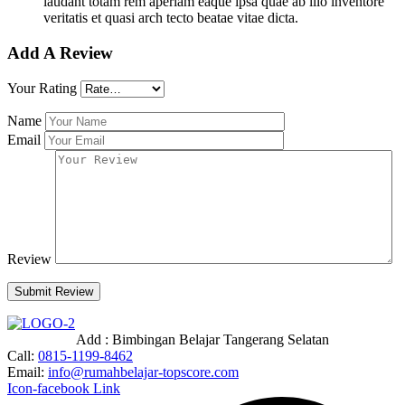
laudant totam rem aperiam eaque ipsa quae ab illo inventore
veritatis et quasi arch tecto beatae vitae dicta.
Add A Review
Your Rating
Name
Email
Review
Submit Review
Add : Bimbingan Belajar
Tangerang Selatan
Call:
0815-1199-8462
Email:
info@rumahbelajar-topscore.com
Icon-facebook
Link