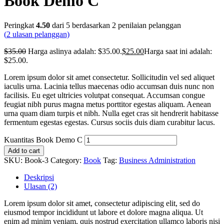
Book Demo C
Peringkat
4.50
dari 5 berdasarkan
2
penilaian pelanggan
(
2
ulasan pelanggan)
$
35
.00
Harga aslinya adalah: $35.00.
$
25
.00
Harga saat ini adalah:
$25.00.
Lorem ipsum dolor sit amet consectetur. Sollicitudin vel sed aliquet
iaculis urna. Lacinia tellus maecenas odio accumsan duis nunc non
facilisis. Eu eget ultricies volutpat consequat. Accumsan congue
feugiat nibh purus magna metus porttitor egestas aliquam. Aenean
urna quam diam turpis et nibh. Nulla eget cras sit hendrerit habitasse
fermentum egestas egestas. Cursus sociis duis diam curabitur lacus.
Kuantitas Book Demo C
Add to cart
SKU:
Book-3
Category:
Book
Tag:
Business Administration
Deskripsi
Ulasan (2)
Lorem ipsum dolor sit amet, consectetur adipiscing elit, sed do
eiusmod tempor incididunt ut labore et dolore magna aliqua. Ut
enim ad minim veniam, quis nostrud exercitation ullamco laboris nisi