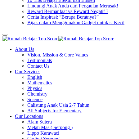
10 Tips Belajar Efektif dan Efisien
Lindungi Anak Anda dari Pergaulan Merusak!
Reward Bermanfaat vs Reward Negatif ?
Cerita Inspirasi: “Berapa Beratnya?”
Bijak dalam Menggunakan Gadget untuk si Kecil
About Us
Vision, Mission & Core Values
Testimonials
Contact Us
Our Services
English
Mathematics
Physics
Chemistry
Science
Calistung Anak Usia 2-7 Tahun
All Subjects for Elementary
Our Locations
Alam Sutera
Melati Mas ( Serpong )
Lippo Karawaci
Gading Serpong