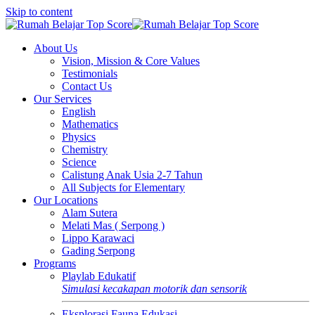
Skip to content
About Us
Vision, Mission & Core Values
Testimonials
Contact Us
Our Services
English
Mathematics
Physics
Chemistry
Science
Calistung Anak Usia 2-7 Tahun
All Subjects for Elementary
Our Locations
Alam Sutera
Melati Mas ( Serpong )
Lippo Karawaci
Gading Serpong
Programs
Playlab Edukatif
Simulasi kecakapan motorik dan sensorik
Eksplorasi Fauna Edukasi