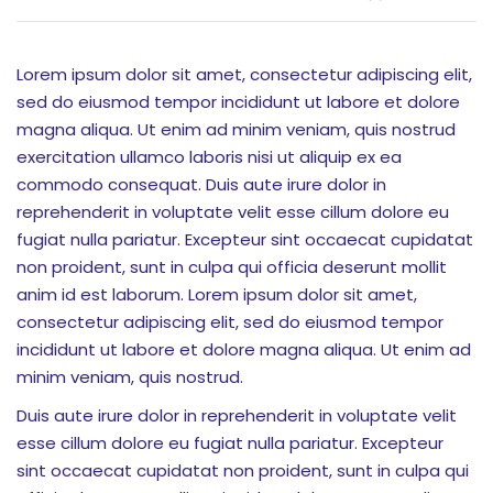
onsorship
Lorem ipsum dolor sit amet, consectetur adipiscing elit,
sed do eiusmod tempor incididunt ut labore et dolore
velopment
magna aliqua. Ut enim ad minim veniam, quis nostrud
exercitation ullamco laboris nisi ut aliquip ex ea
aining
commodo consequat. Duis aute irure dolor in
Outbond
reprehenderit in voluptate velit esse cillum dolore eu
fugiat nulla pariatur. Excepteur sint occaecat cupidatat
ination
non proident, sunt in culpa qui officia deserunt mollit
anim id est laborum. Lorem ipsum dolor sit amet,
consectetur adipiscing elit, sed do eiusmod tempor
incididunt ut labore et dolore magna aliqua. Ut enim ad
at Bimbel yang Tepat
minim veniam, quis nostrud.
matika Begitu Sulit?
Duis aute irure dolor in reprehenderit in voluptate velit
esse cillum dolore eu fugiat nulla pariatur. Excepteur
ih Universitas?
sint occaecat cupidatat non proident, sunt in culpa qui