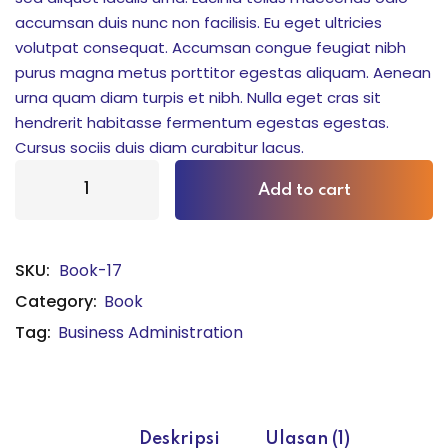
accumsan duis nunc non facilisis. Eu eget ultricies
akapan motorik dan
volutpat consequat. Accumsan congue feugiat nibh
purus magna metus porttitor egestas aliquam. Aenean
urna quam diam turpis et nibh. Nulla eget cras sit
hendrerit habitasse fermentum egestas egestas.
una Edukasi
Cursus sociis duis diam curabitur lacus.
 Bersama Dunia Satwa
Add to cart
tivitas Siswa
i, dan Kolaborasi
SKU:
Book-17
Category:
Book
demik Top Score
Tag:
Business Administration
iapan Ujian
raan Strategis
Deskripsi
Ulasan (1)