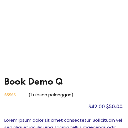
k Usia 2-7 Tahun
or Elementary
Serpong )
Book Demo Q
ci
(
1
ulasan pelanggan)
Peringkat
1
ng
3.00
$
42
.00
$
50
.00
dari 5
berdasarkan
penilaian
Lorem ipsum dolor sit amet consectetur. Sollicitudin vel
pelanggan
sed aliquet iaculis urna. Lacinia tellus maecenas odio
if