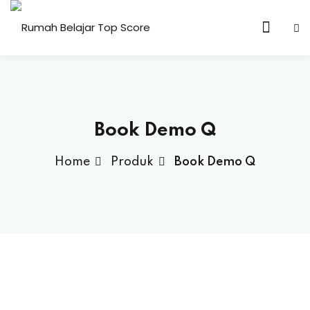
n & Core Values
Book Demo Q
Home
Produk
Book Demo Q