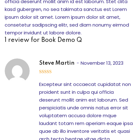
il Terbang
officia deserunt mollit anim id est laborum. Stet clita
kasd gubergren, no sea takimata sanctus est Lorem
a Nobel
ipsum dolor sit amet. Lorem ipsum dolor sit amet,
consetetur sadipscing elitr, sed diam nonumy eirmod
 Operasi
tempor invidunt ut labore dolore.
1 review for
Book Demo Q
ara Membuat Anak
kan PR?
November 13, 2023
Steve Martin
 Efektif dan Efisien
 Anda dari Pergaulan
3
out
of 5
Excepteur sint occaecat cupidatat non
proident sunt in culpa qui officia
deserunt mollit anim est laborum. Sed
nfaat vs Reward
perspiciatis unde omnis natus error sit
voluptatem accusa dolore mque
si: “Berapa Beratnya?”
laudant totam rem aperiam eaque ipsa
quae ab illo inventore veritatis et quasi
Menggunakan Gadget
arch tecto beatae vitae dicta.