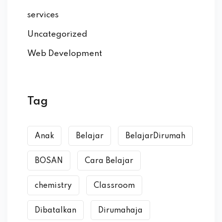
il Terbang
services
a Nobel
Uncategorized
 Operasi
Web Development
ara Membuat Anak
kan PR?
Tag
 Efektif dan Efisien
 Anda dari Pergaulan
Anak
Belajar
BelajarDirumah
nfaat vs Reward
BOSAN
Cara Belajar
chemistry
Classroom
si: “Berapa Beratnya?”
Dibatalkan
Dirumahaja
Menggunakan Gadget