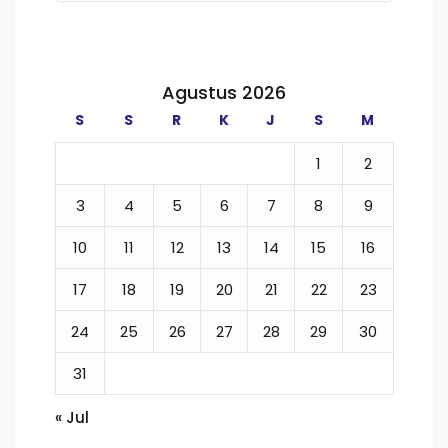
akapan motorik dan
Agustus 2026
S
S
R
K
J
S
M
una Edukasi
 Bersama Dunia Satwa
1
2
3
4
5
6
7
8
9
tivitas Siswa
10
11
12
13
14
15
16
i, dan Kolaborasi
17
18
19
20
21
22
23
demik Top Score
24
25
26
27
28
29
30
iapan Ujian
31
« Jul
raan Strategis