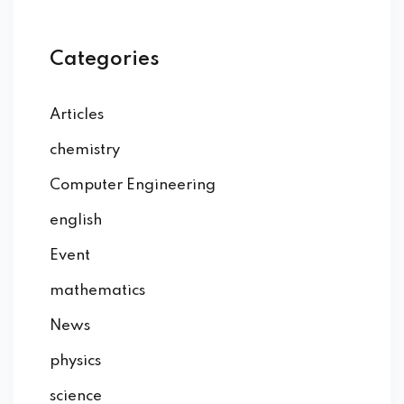
onsorship
Categories
velopment
Articles
aining
chemistry
Outbond
Computer Engineering
ination
english
Event
at Bimbel yang Tepat
mathematics
matika Begitu Sulit?
News
physics
ih Universitas?
science