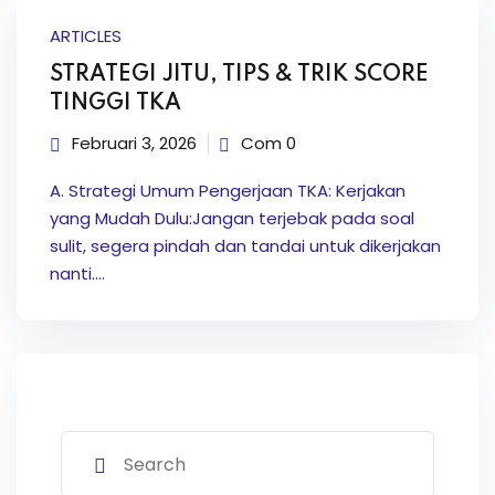
ARTICLES
STRATEGI JITU, TIPS & TRIK SCORE
TINGGI TKA
k Usia 2-7 Tahun
Februari 3, 2026
Com 0
or Elementary
A. Strategi Umum Pengerjaan TKA: Kerjakan
yang Mudah Dulu:Jangan terjebak pada soal
sulit, segera pindah dan tandai untuk dikerjakan
nanti.…
Serpong )
ci
ng
if