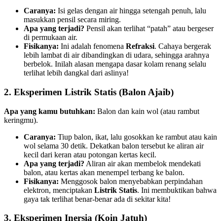
Caranya:
Isi gelas dengan air hingga setengah penuh, lalu
masukkan pensil secara miring.
Apa yang terjadi?
Pensil akan terlihat “patah” atau bergeser
di permukaan air.
Fisikanya:
Ini adalah fenomena
Refraksi
. Cahaya bergerak
lebih lambat di air dibandingkan di udara, sehingga arahnya
berbelok. Inilah alasan mengapa dasar kolam renang selalu
terlihat lebih dangkal dari aslinya!
2. Eksperimen Listrik Statis (Balon Ajaib)
Apa yang kamu butuhkan:
Balon dan kain wol (atau rambut
keringmu).
Caranya:
Tiup balon, ikat, lalu gosokkan ke rambut atau kain
wol selama 30 detik. Dekatkan balon tersebut ke aliran air
kecil dari keran atau potongan kertas kecil.
Apa yang terjadi?
Aliran air akan membelok mendekati
balon, atau kertas akan menempel terbang ke balon.
Fisikanya:
Menggosok balon menyebabkan perpindahan
elektron, menciptakan
Listrik Statis
. Ini membuktikan bahwa
gaya tak terlihat benar-benar ada di sekitar kita!
3. Eksperimen Inersia (Koin Jatuh)