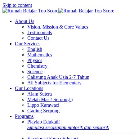
Skip to content
About Us
Vision, Mission & Core Values
Testimonials
Contact Us
Our Services
English
Mathematics
Physics
Chemistry
Science
Calistung Anak Usia 2-7 Tahun
All Subjects for Elementary
Our Locations
Alam Sutera
Melati Mas ( Serpong )
Lippo Karawaci
Gading Serpong
Programs
Playlab Edukatif
Simulasi kecakapan motorik dan sensorik
Eksplorasi Fauna Edukasi