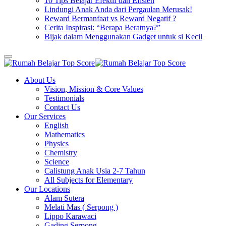
10 Tips Belajar Efektif dan Efisien
Lindungi Anak Anda dari Pergaulan Merusak!
Reward Bermanfaat vs Reward Negatif ?
Cerita Inspirasi: “Berapa Beratnya?”
Bijak dalam Menggunakan Gadget untuk si Kecil
About Us
Vision, Mission & Core Values
Testimonials
Contact Us
Our Services
English
Mathematics
Physics
Chemistry
Science
Calistung Anak Usia 2-7 Tahun
All Subjects for Elementary
Our Locations
Alam Sutera
Melati Mas ( Serpong )
Lippo Karawaci
Gading Serpong