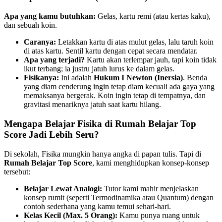
Apa yang kamu butuhkan:
Gelas, kartu remi (atau kertas kaku),
dan sebuah koin.
Caranya:
Letakkan kartu di atas mulut gelas, lalu taruh koin
di atas kartu. Sentil kartu dengan cepat secara mendatar.
Apa yang terjadi?
Kartu akan terlempar jauh, tapi koin tidak
ikut terbang; ia justru jatuh lurus ke dalam gelas.
Fisikanya:
Ini adalah
Hukum I Newton (Inersia)
. Benda
yang diam cenderung ingin tetap diam kecuali ada gaya yang
memaksanya bergerak. Koin ingin tetap di tempatnya, dan
gravitasi menariknya jatuh saat kartu hilang.
Mengapa Belajar Fisika di Rumah Belajar Top
Score Jadi Lebih Seru?
Di sekolah, Fisika mungkin hanya angka di papan tulis. Tapi di
Rumah Belajar Top Score
, kami menghidupkan konsep-konsep
tersebut:
Belajar Lewat Analogi:
Tutor kami mahir menjelaskan
konsep rumit (seperti Termodinamika atau Quantum) dengan
contoh sederhana yang kamu temui sehari-hari.
Kelas Kecil (Max. 5 Orang):
Kamu punya ruang untuk