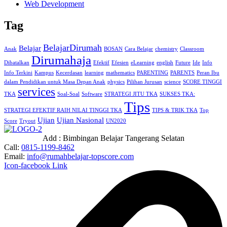
Web Development
Tag
BelajarDirumah
Belajar
Anak
BOSAN
Cara Belajar
chemistry
Classroom
Dirumahaja
Dibatalkan
Efektif
Efesien
eLearning
english
Future
Ide
Info
Info Terkini
Kampus
Kecerdasan
learning
mathematics
PARENTING
PARENTS
Peran Ibu
dalam Pendidikan untuk Masa Depan Anak
physics
Pilihan Jurusan
science
SCORE TINGGI
services
TKA
Soal-Soal
Software
STRATEGI JITU TKA
SUKSES TKA:
Tips
STRATEGI EFEKTIF RAIH NILAI TINGGI TKA
TIPS & TRIK TKA
Top
Ujian
Ujian Nasional
Score
Tryout
UN2020
Add : Bimbingan Belajar
Tangerang Selatan
Call:
0815-1199-8462
Email:
info@rumahbelajar-topscore.com
Icon-facebook
Link