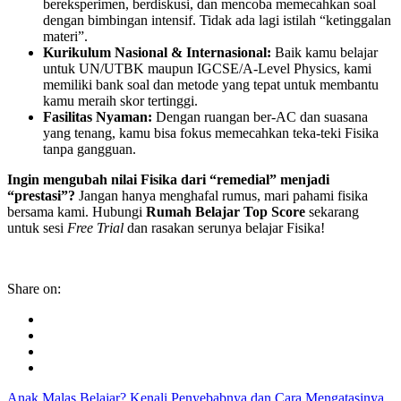
bereksperimen, berdiskusi, dan mencoba memecahkan soal
dengan bimbingan intensif. Tidak ada lagi istilah “ketinggalan
materi”.
Kurikulum Nasional & Internasional:
Baik kamu belajar
untuk UN/UTBK maupun IGCSE/A-Level Physics, kami
memiliki bank soal dan metode yang tepat untuk membantu
kamu meraih skor tertinggi.
Fasilitas Nyaman:
Dengan ruangan ber-AC dan suasana
yang tenang, kamu bisa fokus memecahkan teka-teki Fisika
tanpa gangguan.
Ingin mengubah nilai Fisika dari “remedial” menjadi
“prestasi”?
Jangan hanya menghafal rumus, mari pahami fisika
bersama kami. Hubungi
Rumah Belajar Top Score
sekarang
untuk sesi
Free Trial
dan rasakan serunya belajar Fisika!
Share on:
Anak Malas Belajar? Kenali Penyebabnya dan Cara Mengatasinya