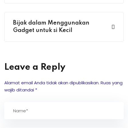
onsorship
Bijak dalam Menggunakan
velopment
Gadget untuk si Kecil
aining
Outbond
Leave a Reply
ination
Alamat email Anda tidak akan dipublikasikan.
Ruas yang
wajib ditandai
*
at Bimbel yang Tepat
matika Begitu Sulit?
ih Universitas?