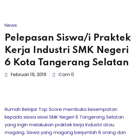
News
k Usia 2-7 Tahun
Pelepasan Siswa/i Praktek
or Elementary
Kerja Industri SMK Negeri
6 Kota Tangerang Selatan
Februari 19, 2019
Com 0
Serpong )
ci
Rumah Belajar Top Score membuka kesempatan
ng
kepada siswa siswi SMK Negeri 6 Tangerang Selatan
yang ingin melakukan praktek kerja Industri atau
magang. Siswa yang magang berjumlah 6 orang dan
if