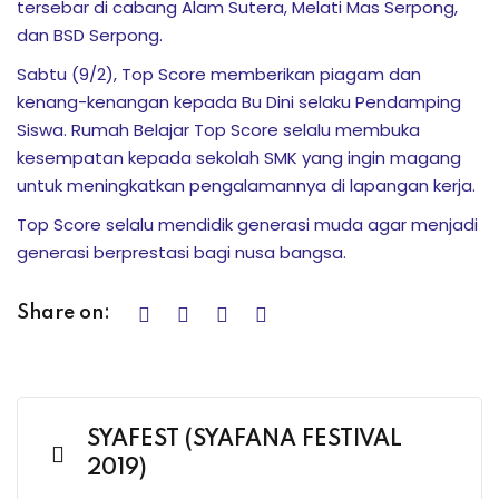
tersebar di cabang Alam Sutera, Melati Mas Serpong,
akapan motorik dan
dan BSD Serpong.
Sabtu (9/2), Top Score memberikan piagam dan
kenang-kenangan kepada Bu Dini selaku Pendamping
Siswa. Rumah Belajar Top Score selalu membuka
una Edukasi
kesempatan kepada sekolah SMK yang ingin magang
 Bersama Dunia Satwa
untuk meningkatkan pengalamannya di lapangan kerja.
Top Score selalu mendidik generasi muda agar menjadi
generasi berprestasi bagi nusa bangsa.
tivitas Siswa
i, dan Kolaborasi
Share on:
demik Top Score
iapan Ujian
SYAFEST (SYAFANA FESTIVAL
2019)
raan Strategis